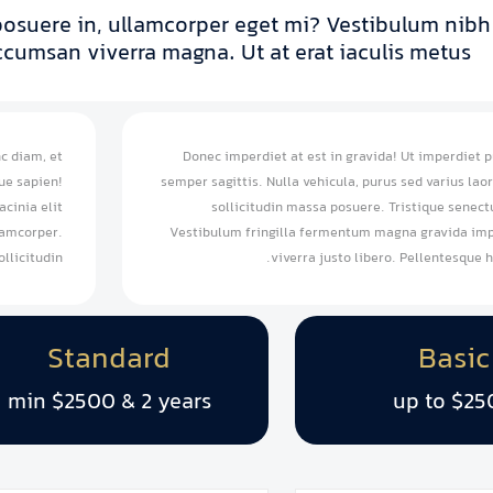
posuere in, ullamcorper eget mi? Vestibulum nibh 
ccumsan viverra magna. Ut at erat iaculis metus.
c diam, et
Donec imperdiet at est in gravida! Ut imperdiet 
gue sapien!
semper sagittis. Nulla vehicula, purus sed varius laor
acinia elit
sollicitudin massa posuere. Tristique senectu
lamcorper.
Vestibulum fringilla fermentum magna gravida imp
llicitudin.
viverra justo libero. Pellentesque 
Standard
Basic
min $2500 & 2 years
up to $25