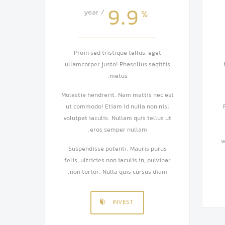
9.9
/ year
%
Proin sed tristique tellus, eget
ullamcorper justo! Phasellus sagittis
metus.
Molestie hendrerit. Nam mattis nec est
ut commodo! Etiam id nulla non nisl
volutpat iaculis. Nullam quis tellus ut
eros semper nullam.
v
Suspendisse potenti. Mauris purus
felis, ultricies non iaculis in, pulvinar
non tortor. Nulla quis cursus diam.
INVEST