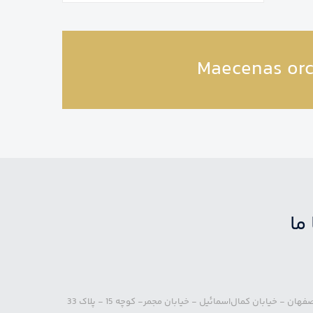
Maecenas orc
 ما
هان - خیابان کمال‌اسمائیل - خیابان مجمر- کوچه 15 - پلاک 33