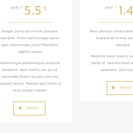
5.5
1.
/ year
%
/ year
Integer porta est in nunc posuere
Nunc pretium ornare enim 
interdum. Proin sed tristique tellus,
In placerat in eros vel
eget ullamcorper justo! Phasellus
posuere.
sagittis metus.
Molestie dolor mauris, ne
Pellentesque pellentesque molestie
porta ut. Sed tincidunt v
hendrerit. Nam mattis nec est ut
venenatis. Duis turp
commodo! Etiam id nulla non nisl
olutpat iaculis. Nullam quis tellus ut
INVEST
eros semper nullam.
INVEST