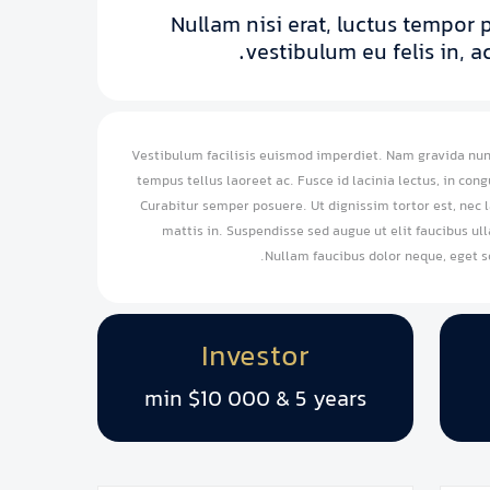
Nullam nisi erat, luctus tempor 
vestibulum eu felis in, a
Vestibulum facilisis euismod imperdiet. Nam gravida nun
tempus tellus laoreet ac. Fusce id lacinia lectus, in con
Curabitur semper posuere. Ut dignissim tortor est, nec l
mattis in. Suspendisse sed augue ut elit faucibus ul
Nullam faucibus dolor neque, eget so
Investor
min $10 000 & 5 years