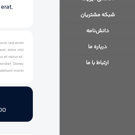
erat,
شبکه مشتریان‌
دانش‌نامه
purus sed enim
درباره ما
eet, dolor nisl
s et netus et.
ارتباط با ما
erdiet. Donec
habitant morbi.
00