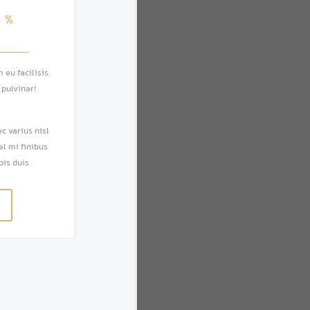
4
%
eu facilisis.
 pulvinar!
c varius nisl
el mi finibus
is duis.